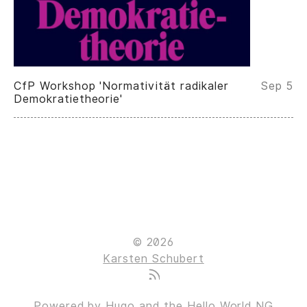
CfP Workshop 'Normativität radikaler
Sep 5
Demokratietheorie'
© 2026
Karsten Schubert
Powered by
Hugo
and the
Hello World NG