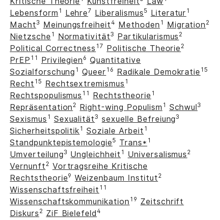
Kritische Theorie
Kunstfreiheit
Law
1
7
5
1
Lebensform
Lehre
Liberalismus
Literatur
3
4
1
2
Macht
Meinungsfreiheit
Methoden
Migration
1
3
2
Nietzsche
Normativität
Partikularismus
17
2
Political Correctness
Politische Theorie
11
6
PrEP
Privilegien
Quantitative
1
16
15
Sozialforschung
Queer
Radikale Demokratie
15
1
Recht
Rechtsextremismus
11
1
Rechtspopulismus
Rechtstheorie
2
1
3
Repräsentation
Right-wing Populism
Schwul
1
3
3
Sexismus
Sexualität
sexuelle Befreiung
1
1
Sicherheitspolitik
Soziale Arbeit
5
1
Standpunktepistemologie
Trans*
3
1
2
Umverteilung
Ungleichheit
Universalismus
2
Vernunft
Vortragsreihe Kritische
9
2
Rechtstheorie
Weizenbaum Institut
11
Wissenschaftsfreiheit
19
Wissenschaftskommunikation
Zeitschrift
2
4
Diskurs
ZiF Bielefeld