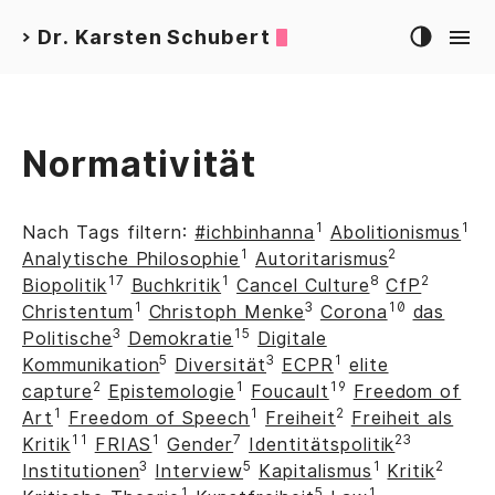
Dr. Karsten Schubert
>
Normativität
1
1
Nach Tags filtern:
#ichbinhanna
Abolitionismus
1
2
Analytische Philosophie
Autoritarismus
17
1
8
2
Biopolitik
Buchkritik
Cancel Culture
CfP
1
3
10
Christentum
Christoph Menke
Corona
das
3
15
Politische
Demokratie
Digitale
5
3
1
Kommunikation
Diversität
ECPR
elite
2
1
19
capture
Epistemologie
Foucault
Freedom of
1
1
2
Art
Freedom of Speech
Freiheit
Freiheit als
11
1
7
23
Kritik
FRIAS
Gender
Identitätspolitik
3
5
1
2
Institutionen
Interview
Kapitalismus
Kritik
1
5
1