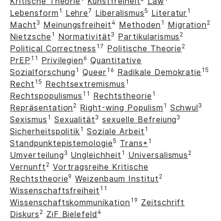
Kritische Theorie
Kunstfreiheit
Law
1
7
5
1
Lebensform
Lehre
Liberalismus
Literatur
3
4
1
2
Macht
Meinungsfreiheit
Methoden
Migration
1
3
2
Nietzsche
Normativität
Partikularismus
17
2
Political Correctness
Politische Theorie
11
6
PrEP
Privilegien
Quantitative
1
16
15
Sozialforschung
Queer
Radikale Demokratie
15
1
Recht
Rechtsextremismus
11
1
Rechtspopulismus
Rechtstheorie
2
1
3
Repräsentation
Right-wing Populism
Schwul
1
3
3
Sexismus
Sexualität
sexuelle Befreiung
1
1
Sicherheitspolitik
Soziale Arbeit
5
1
Standpunktepistemologie
Trans*
3
1
2
Umverteilung
Ungleichheit
Universalismus
2
Vernunft
Vortragsreihe Kritische
9
2
Rechtstheorie
Weizenbaum Institut
11
Wissenschaftsfreiheit
19
Wissenschaftskommunikation
Zeitschrift
2
4
Diskurs
ZiF Bielefeld