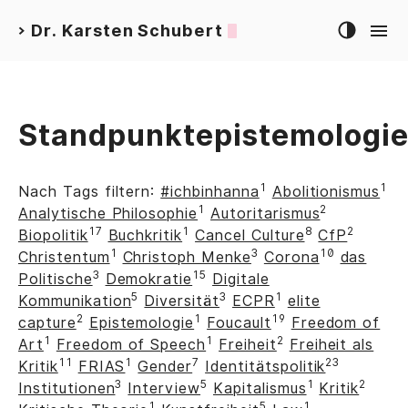
Dr. Karsten Schubert
>
Standpunktepistemologi
1
1
Nach Tags filtern:
#ichbinhanna
Abolitionismus
1
2
Analytische Philosophie
Autoritarismus
17
1
8
2
Biopolitik
Buchkritik
Cancel Culture
CfP
1
3
10
Christentum
Christoph Menke
Corona
das
3
15
Politische
Demokratie
Digitale
5
3
1
Kommunikation
Diversität
ECPR
elite
2
1
19
capture
Epistemologie
Foucault
Freedom of
1
1
2
Art
Freedom of Speech
Freiheit
Freiheit als
11
1
7
23
Kritik
FRIAS
Gender
Identitätspolitik
3
5
1
2
Institutionen
Interview
Kapitalismus
Kritik
1
5
1