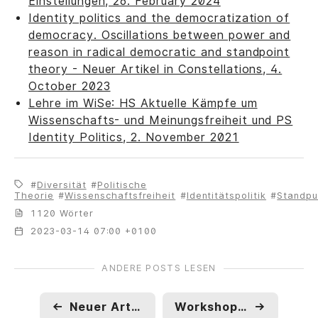
Einstellungen, 26. February 2024
Identity politics and the democratization of
democracy. Oscillations between power and
reason in radical democratic and standpoint
theory - Neuer Artikel in Constellations, 4.
October 2023
Lehre im WiSe: HS Aktuelle Kämpfe um
Wissenschafts- und Meinungsfreiheit und PS
Identity Politics, 2. November 2021
Diversität
Politische
Theorie
Wissenschaftsfreiheit
Identitätspolitik
Standpu
1120 Wörter
2023-03-14 07:00 +0100
ANDERE POSTS LESEN
←
Neuer Artikel: In Ruhe gelassen werden. Das Zusammenspiel von negativer und sozialer Freiheit in der Kritik an Identitätspolitik
Workshop: Normativität der radikalen Demokratietheorie?
→