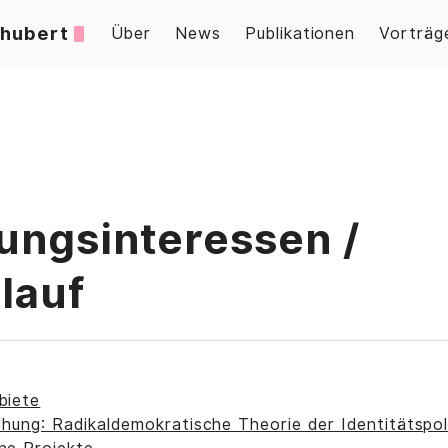
chubert
Über
News
Publikationen
Vorträg
ungsinteressen /
lauf
biete
chung: Radikaldemokratische Theorie der Identitätspoli