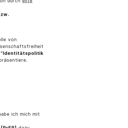
ion durch
elite
bzw.
olle von
ssenschaftsfreiheit
l
“Identitätspolitik
präsentiere.
abe ich mich mit
e
(
PrEP
)
dazu