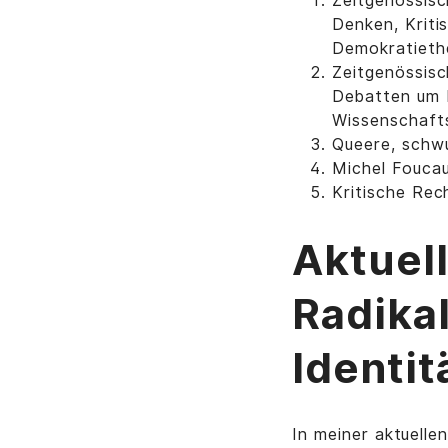
Zeitgenössisc
Denken, Kritis
Demokratieth
Zeitgenössisc
Debatten um Id
Wissenschafts
Queere, schwu
Michel Foucaul
Kritische Rec
Aktuel
Radika
Identit
In meiner aktuelle