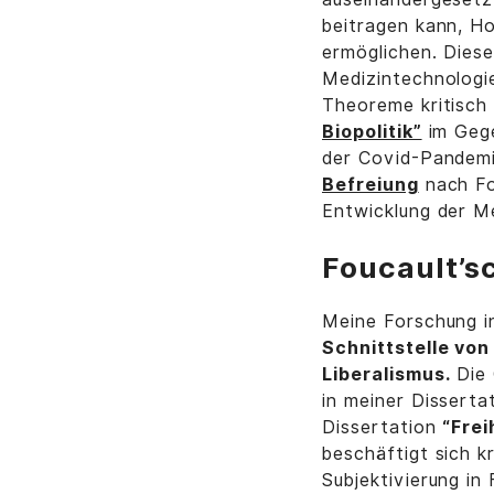
beitragen kann, H
ermöglichen. Dies
Medizintechnologie
Theoreme kritisch
Biopolitik”
im Gege
der Covid-Pandemi
Befreiung
nach Fo
Entwicklung der 
Foucault’s
Meine Forschung in
Schnittstelle von
Liberalismus.
Die 
in meiner Disserta
Dissertation
“Frei
beschäftigt sich k
Subjektivierung in