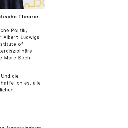
itische Theorie
che Politik,
er Albert-Ludwigs-
nstitute of
erdisziplinäre
re Marc Boch
. Und die
haffe ich es, alle
lichen.