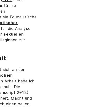
rität zu
hen
t sie Foucault’sche
atischer
 für die Analyse
er
sexuellen
lleginnen zur
it
t sich an der
ischem
en Arbeit habe ich
ucault. Die
anscript 2018
)
iheit, Macht und
ich einen neuen