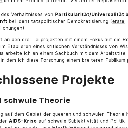
n
und dem Problem potentiell verzerrter Repräsentat
 des Verhältnisses von
Partikularität/Universalität 
nft
bei identitätspolitischer Demokratisierung (
erste
lichungen
)
it an den drei Teilprojekten mit einem Fokus auf die R
beim Etablieren eines kritischen Verständnisses von Wi
us arbeite ich an einem Sachbuch mit dem Arbeitstite
, in dem ich diese Forschung einem breiteren Publikum 
hlossene Projekte
 schwule Theorie
ng auf dem Gebiet der queeren und schwulen Theorie h
 der
AIDS-Krise
auf schwule Subjektivität und Politik
t und untersucht, wie HIV-Prä-Expositionsprophylax