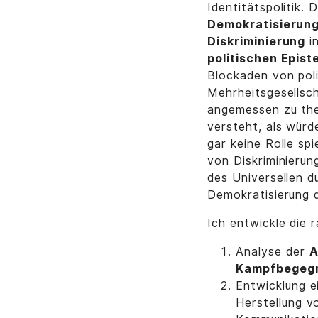
Identitätspolitik.
Demokratisierung
Diskriminierung
in
politischen Epist
Blockaden von pol
Mehrheitsgesellsch
angemessen zu them
versteht, als würde
gar keine Rolle sp
von Diskriminierun
des Universellen du
Demokratisierung 
Ich entwickle die 
Analyse der
A
Kampfbegegr
Entwicklung e
Herstellung v