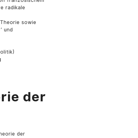
 von französischem
e radikale
 Theorie sowie
s’ und
litik)
g
rie der
heorie der