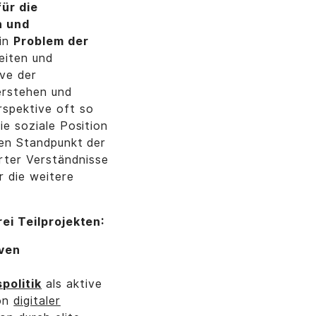
für die
n und
ein
Problem der
eiten und
ve der
verstehen und
rspektive oft so
ie soziale Position
aren Standpunkt der
rter Verständnisse
r die weitere
rei Teilprojekten:
ven
spolitik
als aktive
von
digitaler