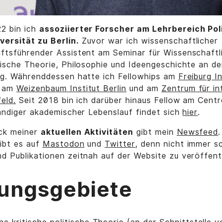
2 bin ich
assoziierter Forscher am Lehrbereich Pol
ersität zu Berlin.
Zuvor war ich wissenschaftlicher
ftsführender Assistent am Seminar für Wissenschaftli
tische Theorie, Philosophie und Ideengeschichte an d
urg. Währenddessen hatte ich Fellowhips am
Freiburg I
am
Weizenbaum Institut Berlin
und am
Zentrum für int
eld.
Seit 2018 bin ich darüber hinaus Fellow am Cent
tändiger akademischer Lebenslauf findet sich
hier
.
ck meiner
aktuellen Aktivitäten
gibt mein
Newsfeed
gibt es auf
Mastodon
und
Twitter
, denn nicht immer sc
d Publikationen zeitnah auf der Website zu veröffent
ungsgebiete