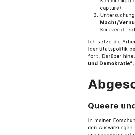
Kommunikatio
capture
)
Untersuchung
Macht/Vernu
Kurzveröffent
Ich setze die Arbe
Identitätspolitik 
fort. Darüber hina
und Demokratie”
Abgesc
Queere und
In meiner Forschu
den Auswirkungen
auseinandergesetz