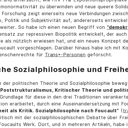
omonormativität zu überwinden und neue queere Solida
e Forschung zeigt einerseits neue Verbindungen zwisc
, Politik und Subjektivität auf, andererseits entwickel
 weiter. So habe ich einen neuen Begriff von
“demokr
nsatz zur repressiven Biopolitik entwickelt, der auch
e als nützlich erwiesen hat, und ein neues Konzept d
ucault vorgeschlagen. Darüber hinaus habe ich mit Ko
Menschenrechte für
Trans*-Personen
geforscht.
che Sozialphilosophie und Freihe
 der politischen Theorie und Sozialphilosophie beweg
 Poststrukturalismus, Kritischer Theorie und polit
Grundlage für diese in den drei Traditionen verankert
tion erarbeitet, durch eine Auseinandersetzung mit Fo
heit als Kritik. Sozialphilosophie nach Foucault”
(
tr
ritisch mit der sozialphilosophischen Debatte über Fre
 Foucaults Werk. Dort, und in mehreren Artikeln, habe 