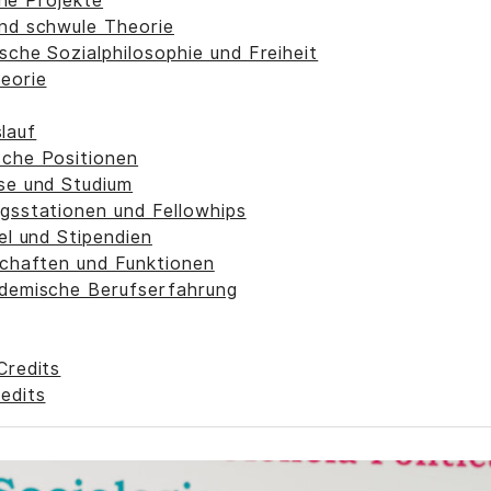
ne Projekte
nd schwule Theorie
sche Sozialphilosophie und Freiheit
eorie
lauf
che Positionen
se und Studium
gsstationen und Fellowhips
el und Stipendien
schaften und Funktionen
demische Berufserfahrung
Credits
edits