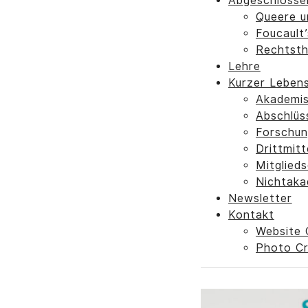
Abgeschlosse
Queere u
Foucault’
Rechtsth
Lehre
Kurzer Lebens
Akademis
Abschlüs
Forschun
Drittmitt
Mitglied
Nichtaka
Newsletter
Kontakt
Website 
Photo Cr