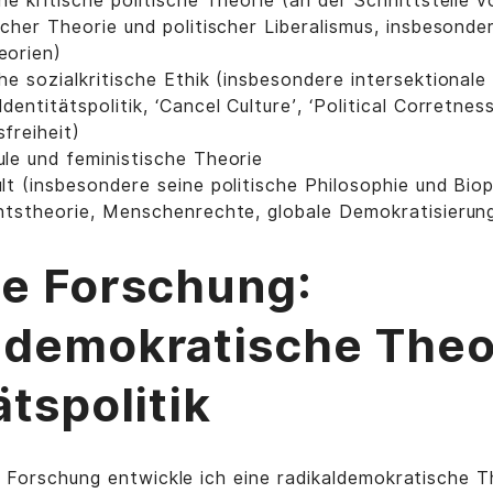
he kritische politische Theorie (an der Schnittstelle
cher Theorie und politischer Liberalismus, insbesonder
eorien)
he sozialkritische Ethik (insbesondere intersektionale
entitätspolitik, ‘Cancel Culture’, ‘Political Corretnes
freiheit)
le und feministische Theorie
t (insbesondere seine politische Philosophie und Biopo
htstheorie, Menschenrechte, globale Demokratisierun
le Forschung:
ldemokratische Theo
ätspolitik
n Forschung entwickle ich eine radikaldemokratische T