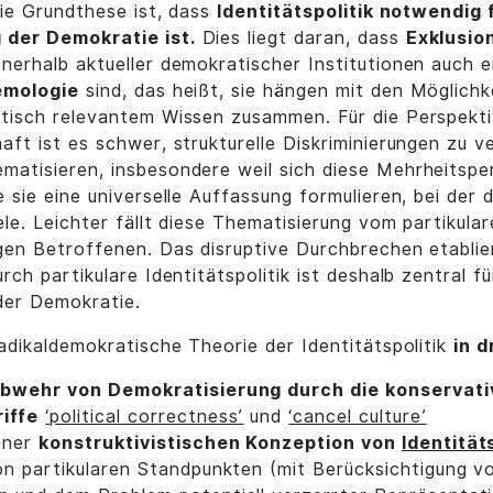
 Die Grundthese ist, dass
Identitätspolitik notwendig 
 der Demokratie ist.
Dies liegt daran, dass
Exklusio
nerhalb aktueller demokratischer Institutionen auch 
emologie
sind, das heißt, sie hängen mit den Möglichk
itisch relevantem Wissen zusammen. Für die Perspekti
aft ist es schwer, strukturelle Diskriminierungen zu 
atisieren, insbesondere weil sich diese Mehrheitspe
 sie eine universelle Auffassung formulieren, bei der d
iele. Leichter fällt diese Thematisierung vom partikul
gen Betroffenen. Das disruptive Durchbrechen etablie
rch partikulare Identitätspolitik ist deshalb zentral fü
der Demokratie.
radikaldemokratische Theorie der Identitätspolitik
in d
bwehr von Demokratisierung durch die konservati
iffe
‘political correctness’
und
‘cancel culture’
iner
konstruktivistischen Konzeption von
Identität
on partikularen Standpunkten (mit Berücksichtigung 