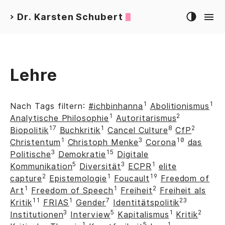
Dr. Karsten Schubert
>
Lehre
1
1
Nach Tags filtern:
#ichbinhanna
Abolitionismus
1
2
Analytische Philosophie
Autoritarismus
17
1
8
2
Biopolitik
Buchkritik
Cancel Culture
CfP
1
3
10
Christentum
Christoph Menke
Corona
das
3
15
Politische
Demokratie
Digitale
5
3
1
Kommunikation
Diversität
ECPR
elite
2
1
19
capture
Epistemologie
Foucault
Freedom of
1
1
2
Art
Freedom of Speech
Freiheit
Freiheit als
11
1
7
23
Kritik
FRIAS
Gender
Identitätspolitik
3
5
1
2
Institutionen
Interview
Kapitalismus
Kritik
1
5
1