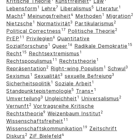
Kritische Theorie
Kunstfreiheit
Law
1
7
5
1
Lebensform
Lehre
Liberalismus
Literatur
3
4
1
2
Macht
Meinungsfreiheit
Methoden
Migration
1
3
2
Nietzsche
Normativität
Partikularismus
17
2
Political Correctness
Politische Theorie
11
6
PrEP
Privilegien
Quantitative
1
16
15
Sozialforschung
Queer
Radikale Demokratie
15
1
Recht
Rechtsextremismus
11
1
Rechtspopulismus
Rechtstheorie
2
1
3
Repräsentation
Right-wing Populism
Schwul
1
3
3
Sexismus
Sexualität
sexuelle Befreiung
1
1
Sicherheitspolitik
Soziale Arbeit
5
1
Standpunktepistemologie
Trans*
3
1
2
Umverteilung
Ungleichheit
Universalismus
2
Vernunft
Vortragsreihe Kritische
9
2
Rechtstheorie
Weizenbaum Institut
11
Wissenschaftsfreiheit
19
Wissenschaftskommunikation
Zeitschrift
2
4
Diskurs
ZiF Bielefeld