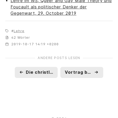
Lehre im WS: Queer and Gay Male Theory und
Foucault als politischer Denker der
Gegenwart, 29. October 2019
Lehre
42 Wörter
2019-10-17 14:19 +0200
ANDERE POSTS LESEN
←
Die christlichen Wurzeln der Kritik. Rezensionsessay zu Foucaults Geständnissen des Fleisches veröffentlicht
Vortrag bei Foucault fanco-allemand, Sciences Po Paris
→